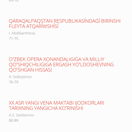
65-70
QARAQALPAQSTAN RESPUBLIKASÍNDAǴÍ BIRINSHI
FLEYTA ATQARÍWSHÍSÍ
I. Abdikarimova
71-75
OʻZBEK OPERA XONANDALIGIGA VA MILLIY
QOʻSHIQCHILIGIGA ERGASH YOʻLDOSHEVNING
QOʻSHGAN HISSASI
A. Sobirjonov
76-79
XX ASR YANGI VENA MAKTABI IJODKORLARI
TARIXNING YANGICHA KOʻRINISHI
A.S. Saidxonov
80-89