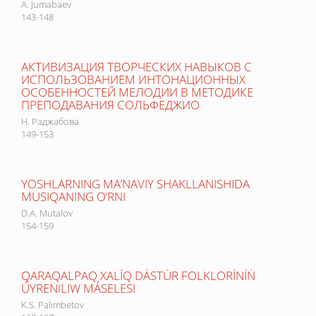
A. Jumabaev
143-148
АКТИВИЗАЦИЯ ТВОРЧЕСКИХ НАВЫКОВ С
ИСПОЛЬЗОВАНИЕМ ИНТОНАЦИОННЫХ
ОСОБЕННОСТЕЙ МЕЛОДИИ В МЕТОДИКЕ
ПРЕПОДАВАНИЯ СОЛЬФЕДЖИО
Н. Раджабова
149-153
YOSHLARNING MA’NAVIY SHAKLLANISHIDA
MUSIQANING O‘RNI
D.A. Mutalov
154-159
QARAQALPAQ XALÍQ DÁSTÚR FOLKLORÍNÍŃ
ÚYRENILIW MÁSELESI
K.S. Palımbetov