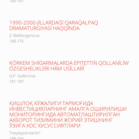
160-167
1990-2000-JÍLLARDAǴÍ QARAQALPAQ
DRAMATURGIYASÍ HAQQÍNDA
Z. Bekbergenova
168-175
KÓRKEM SHÍǴARMALARDA EPITETTIŃ QOLLANÍLÍW
ÓZGESHELIKLERI HÁM USÍLLARÍ
G.P. Sadenova
181-187
ҚИШЛОҚ ХЎЖАЛИГИ ТАРМОҒИДА
ИНВЕСТИЦИЯЛАРНИНГ АМАЛГА ОШИРИЛИШИ
МОНИТОРИНГИДА АВТОМАТЛАШТИРИЛГАН
АХБОРОТ ТИЗИМИНИ ЖОРИЙ ЭТИШНИНГ
ЎЗИГА ХОС ХУСУССИЯТЛАРИ
Тлеумуратов М.Г
188-194