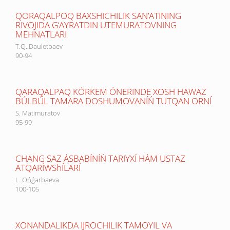
QORAQALPOQ BAXSHICHILIK SAN’ATINING
RIVOJIDA G‘AYRATDIN UTEMURATOVNING
MEHNATLARI
T.Q. Dauletbaev
90-94
QARAQALPAQ KÓRKEM ÓNERINDE XOSH HAWAZ
BÚLBÚL TAMARA DOSHUMOVANÍŃ TUTQAN ORNÍ
S. Matimuratov
95-99
CHANG SAZ ÁSBABÍNÍŃ TARIYXÍ HÁM USTAZ
ATQARÍWShÍLARÍ
L. Ońǵarbaeva
100-105
XONANDALIKDA IJROCHILIK TAMOYIL VA