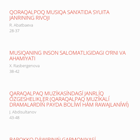
QORAQALPOQ MUSIQA SAN’ATIDA SYUITA
JANRINING RIVOJI
R. Abatbaeva
28-37
MUSIQANING INSON SALOMATLIGIDAGI O‘RNI VA
AHAMIYATI
X. Rasbergenova
38-42
QARAQALPAQ MUZÍKASÍNDAǴÍ JANRLÍQ
ÓZGESHELIKLER (QARAQALPAQ MUZÍKALÍ
DRAMALARDÍŃ PAYDA BOLÍWÍ HÁM RAWAJLANÍWÍ)
J. Abdisultanov
43-48
BAROKKO DÁWIRINIŃ GARMONIYASÍ