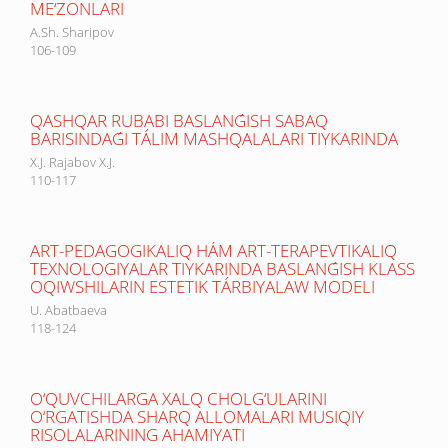
ME‘ZONLARI
A.Sh. Sharipov
106-109
QASHQAR RUBABI BASLANǴISH SABAQ
BARISINDAǴI TÁLIM MASHQALALARI TIYKARINDA
X.J. Rajabov X.J.
110-117
ART-PEDAGOGIKALIQ HÁM ART-TERAPEVTIKALIQ
TEXNOLOGIYALAR TIYKARINDA BASLANǴISH KLASS
OQIWSHILARIN ESTETIK TÁRBIYALAW MODELI
U. Abatbaeva
118-124
O‘QUVCHILARGA XALQ CHOLG‘ULARINI
O‘RGATISHDA SHARQ ALLOMALARI MUSIQIY
RISOLALARINING AHAMIYATI