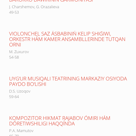
J. Charshemov, G. Orazalieva
49-53
VIOLONCHEL SAZ ÁSBABINIŃ KELIP SHIǴIWI,
ORKESTR HÁM KAMER ANSAMBLLERINDE TUTQAN
ORNI
M. Zuxurov
54-58
UYG‘UR MUSIQALI TEATRINING MARKAZIY OSIYODA
PAYDO BO‘LISHI
D.S. Uzoqov
59-64
KOMPOZITOR HIKMAT RAJABOV ÓMIRI HÁM
DÓRETIWSHILIGI HAQQÍNDA
P.A. Mamutov