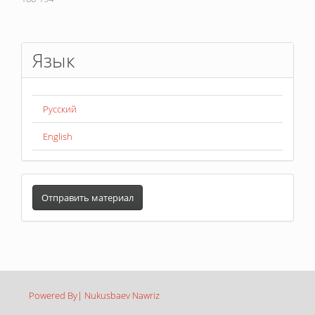
Язык
Русский
English
Отправить
материал
Отправить материал
Powered By| Nukusbaev Nawriz