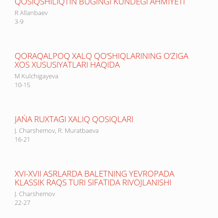
QOSÍQSHÍLÍQTÍŃ BÚGINGI KÚNDEGI ÁHMIYETI
R Allanbaev
3-9
QORAQALPOQ XALQ QO‘SHIQLARINING O‘ZIGA
XOS XUSUSIYATLARI HAQIDA
M Kulchigayeva
10-15
JAŃA RUXTAǴI XALIQ QOSIQLARI
J. Charshemov, R. Muratbaeva
16-21
XVI-XVII ASRLARDA BALETNING YEVROPADA
KLASSIK RAQS TURI SIFATIDA RIVOJLANISHI
J. Charshemov
22-27