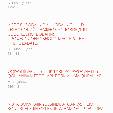
O‘. Jumaniyazov
125-130
ИСПОЛЬЗОВАНИЕ ИННОВАЦИОННЫХ
ТЕХНОЛОГИЙ – ВАЖНОЕ УСЛОВИЕ ДЛЯ
СОВЕРШЕНСТВОВАНИЯ
ПРОФЕССИОНАЛЬНОГО МАСТЕРСТВА
ПРЕПОДАВАТЕЛЯ
В.С. Любимцева
131-135
OQÍWSHÍLARDÍ ESTETIK TÁRBIYALAWDA ÁMELIY
QOLLANIW METODLARÍ, FORMA HÁM QURALLARI
M. Matjanova
136-142
NOTA OQIW TÁJIRIYBESINDE ATQARIWSHILIQ
KÓNLIKPELERIN ÓZLESTIRIW HÁM QÁLIPLESTIRIW